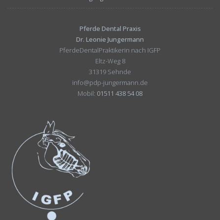
Pferde Dental Praxis
Dr. Leonie Jungermann
PferdeDentalPraktikerin nach IGFP
Eltz-Weg 8
31319 Sehnde
info@pdp-jungermann.de
Mobil:
01511 438 54 08