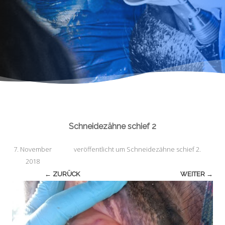
Schneidezähne schief 2
7. November
veröffentlicht
um
Schneidezähne schief 2
.
2018
← ZURÜCK
WEITER →