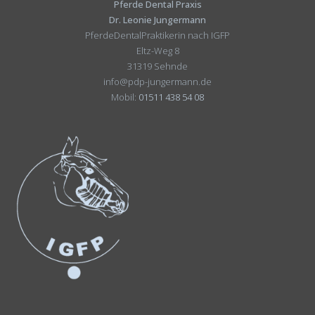
Pferde Dental Praxis
Dr. Leonie Jungermann
PferdeDentalPraktikerin nach IGFP
Eltz-Weg 8
31319 Sehnde
info@pdp-jungermann.de
Mobil:
01511 438 54 08