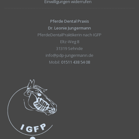
Einwilligungen widerrufen
Pferde Dental Praxis
Dr. Leonie Jungermann
PferdeDentalPraktikerin nach IGFP
Eltz-Weg 8
31319 Sehnde
info@pdp-jungermann.de
Mobil:
01511 438 54 08