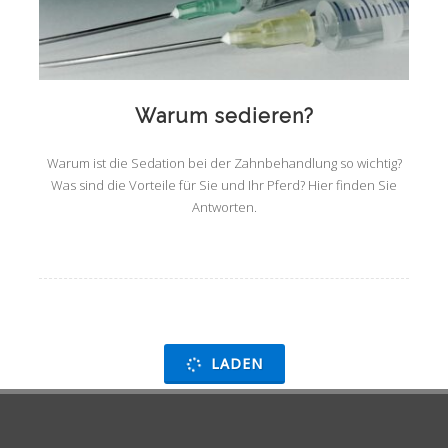
Warum sedieren?
Warum ist die Sedation bei der Zahnbehandlung so wichtig?
Was sind die Vorteile für Sie und Ihr Pferd? Hier finden Sie
Antworten.
LADEN