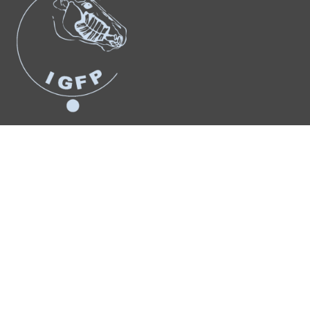
Suchergebnis
für:
Anmelden
© Copyright 2026 – Urheberrechtshinweis Alle Inhalte dieses
Internetauftritts, insbesondere Texte, Fotografien und Grafiken, sind
urheberrechtlich geschützt. Das Urheberrecht liegt, soweit nicht
ausdrücklich anders gekennzeichnet, bei Dr. Leonie Jungermann. Bitte
fragen Sie mich, falls Sie die Inhalte dieses Internetangebotes
verwenden möchten.
WordPress Cookie Plugin von Real Cookie Banner