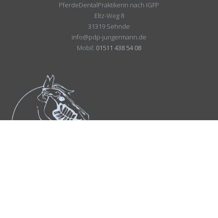
PferdeDentalPraktikerin nach IGFP
Eltz-Weg 8
31319 Sehnde
info@pdp-jungermann.de
Mobil:
01511 438 54 08
Suchergebnis
für: