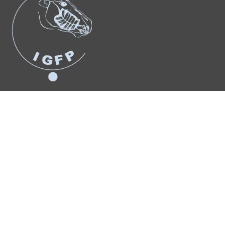
Suchergebnis
für:
Anmelden
© Copyright 2026 – Urheberrechtshinweis Alle Inhalte dieses
Internetauftritts, insbesondere Texte, Fotografien und Grafiken, sind
urheberrechtlich geschützt. Das Urheberrecht liegt, soweit nicht
ausdrücklich anders gekennzeichnet, bei Dr. Leonie Jungermann. Bitte
fragen Sie mich, falls Sie die Inhalte dieses Internetangebotes
verwenden möchten.
WordPress Cookie Plugin von Real Cookie Banner