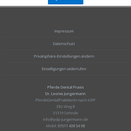
Impressum
Datenschutz
Privatsphäre-Einstellungen ändern
Einwilligungen widerrufen
Pferde Dental Praxis
Dr. Leonie Jungermann
PferdeDentalPraktikerin nach IGFP
Eltz-Weg 8
31319 Sehnde
info@pdp-jungermann.de
Mobil:
01511 438 54 08