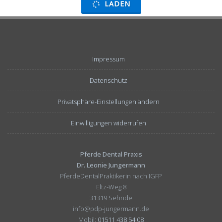
LADEN
Impressum
Datenschutz
Privatsphäre-Einstellungen ändern
Einwilligungen widerrufen
Pferde Dental Praxis
Dr. Leonie Jungermann
PferdeDentalPraktikerin nach IGFP
Eltz-Weg 8
31319 Sehnde
info@pdp-jungermann.de
Mobil:
01511 438 54 08