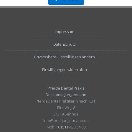
Impressum
Datenschutz
Privatsphäre-Einstellungen ändern
Einwilligungen widerrufen
Pferde Dental Praxis
Dr. Leonie Jungermann
PferdeDentalPraktikerin nach IGFP
Eltz-Weg 8
31319 Sehnde
info@pdp-jungermann.de
Mobil:
01511 438 54 08