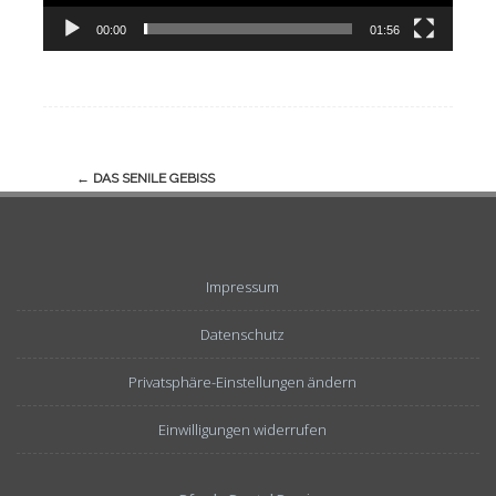
00:00
01:56
Navigation
←
DAS SENILE GEBISS
(Beiträge)
Impressum
Datenschutz
Privatsphäre-Einstellungen ändern
Einwilligungen widerrufen