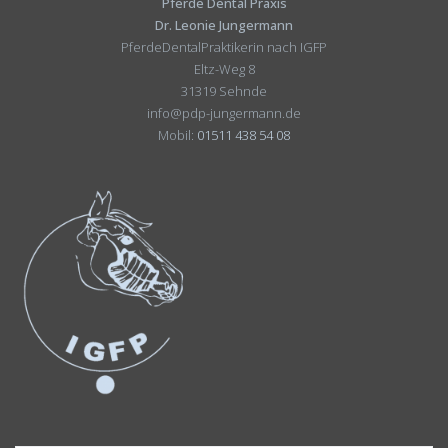
Pferde Dental Praxis
Dr. Leonie Jungermann
PferdeDentalPraktikerin nach IGFP
Eltz-Weg 8
31319 Sehnde
info@pdp-jungermann.de
Mobil:
01511 438 54 08