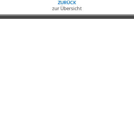
ZURÜCK
zur Übersicht
Impressum
Datenschutz
Privatsphäre-Einstellungen ändern
Einwilligungen widerrufen
Pferde Dental Praxis
Dr. Leonie Jungermann
PferdeDentalPraktikerin nach IGFP
Eltz-Weg 8
31319 Sehnde