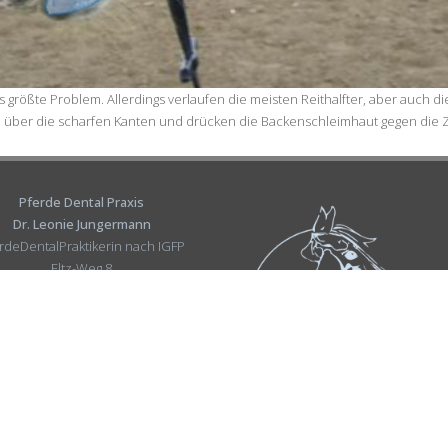
 das größte Problem. Allerdings verlaufen die meisten Reithalfter, aber au
 über die scharfen Kanten und drücken die Backenschleimhaut gegen die 
Pferde Dental Praxis
Dr. Leonie Jungermann
rdeDentalPraktikerin nach IGFP
Eltz-Weg 8
31319 Sehnde
info@pdp-jungermann.de
Mobil:
01511 438 54 08