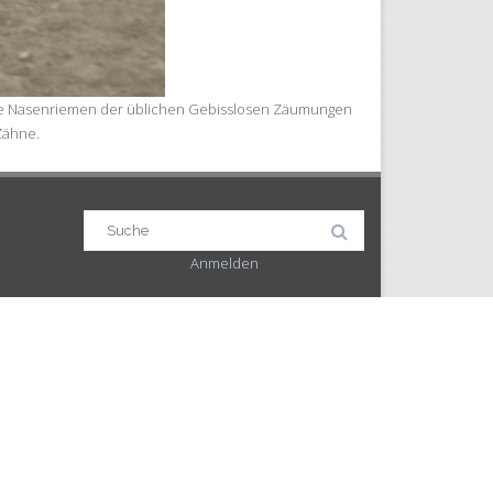
ch die Nasenriemen der üblichen Gebisslosen Zäumungen
Zähne.
Suchergebnis
für:
Anmelden