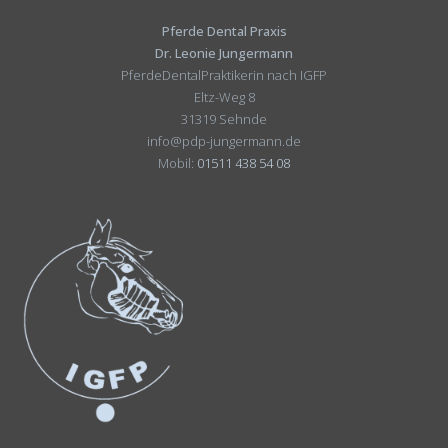
Pferde Dental Praxis
Dr. Leonie Jungermann
PferdeDentalPraktikerin nach IGFP
Eltz-Weg 8
31319 Sehnde
info@pdp-jungermann.de
Mobil:
01511 438 54 08