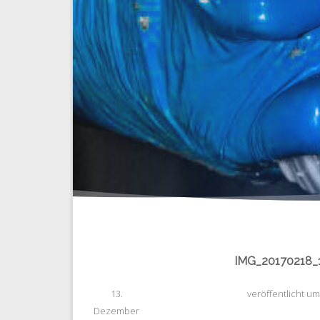
IMG_20170218_
13.
veröffentlicht
u
Dezember