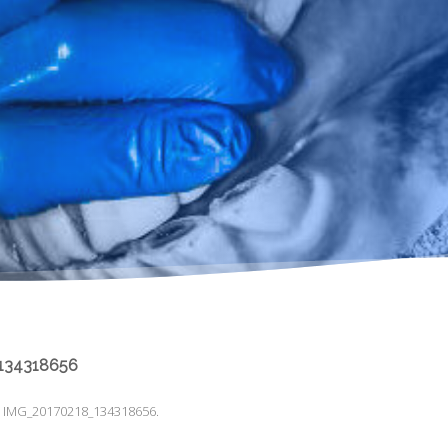
134318656
m
IMG_20170218_134318656
.