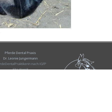
Pferde Dental Praxis
Dr. Leonie Jungermann
rdeDentalPraktikerin nach IGFP
Eltz-Weg 8
31319 Sehnde
info@pdp-jungermann.de
Mobil:
01511 438 54 08