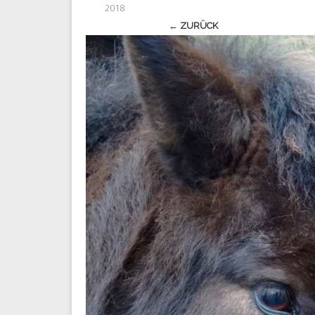
2018
← ZURÜCK