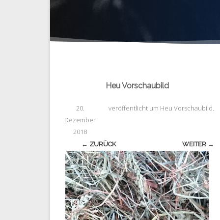
Heu Vorschaubild
20.
veröffentlicht
um
Heu Vorschaubild
.
Dezember
2018
← ZURÜCK
WEITER →