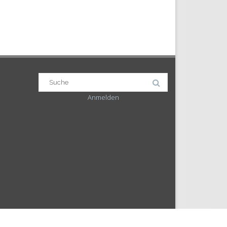
Suchergebnis
für:
Anmelden
echtlich geschützt. Das Urheberrecht liegt, soweit nicht
nternetangebotes verwenden möchten.