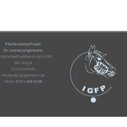
Pferde Dental Praxis
Dr. Leonie Jungermann
rdeDentalPraktikerin nach IGFP
Eltz-Weg 8
31319 Sehnde
info@pdp-jungermann.de
Mobil:
01511 438 54 08
eses Internetauftritts, insbesondere Texte, Fotografien und Grafiken, sind urheberr
, bei Dr. Leonie Jungermann. Bitte fragen Sie mich, falls Sie die Inhalte dieses I