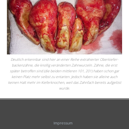
Deutlich erkennbar sind hier an einer Reihe extra­hier­ter Ober­kiefer­
backen­zähne, die knollig verän­derten Zahn­wurzeln. Zähne, die erst
später betroffen sind (die beiden mittleren 101, 201) haben schon gar
keinen Platz mehr selbst zu entarten. Jedoch haben sie alleine auch
keinen Halt mehr im Kiefer­knochen, weil das Zahn­fach bereits aufge­löst
wurde.
Impressum