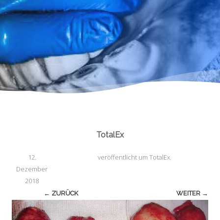
TotalEx
12.
veröffentlicht
um
TotalEx
.
Dezember
2018
← ZURÜCK
WEITER →