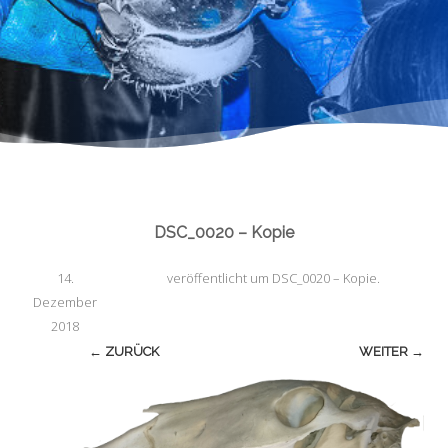
DSC_0020 – Kopie
14.
veröffentlicht
um
DSC_0020 – Kopie
.
Dezember
2018
← ZURÜCK
WEITER →