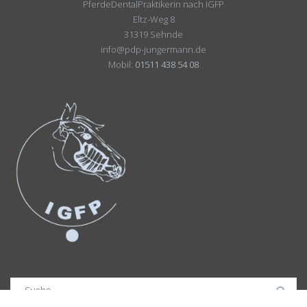
PferdeDentalPraktikerin nach IGFP
Eltz-Weg 8
31319 Sehnde
info@pdp-jungermann.de
Mobil:
01511 438 54 08
Suchergebnis
für: