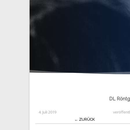
DL Röntg
4. Juli 2019
veröffent
← ZURÜCK