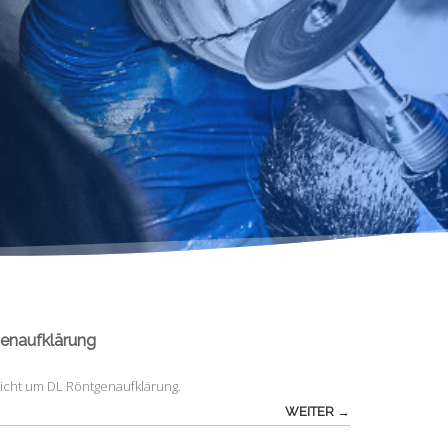
enaufklärung
licht
um
DL Röntgenaufklärung
.
WEITER →