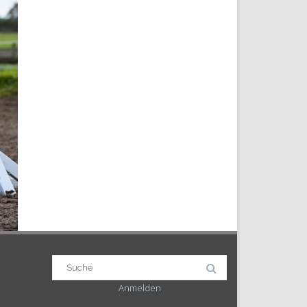
Suchergebnis
für:
Anmelden