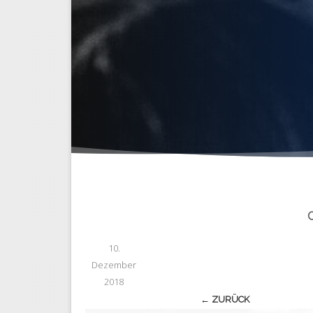
C
10.
Dezember
2018
← ZURÜCK