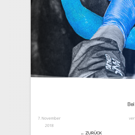
Bei
7. November
ver
2018
← ZURÜCK