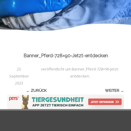
Banner_Pferd-728×90-Jetzt-entdecken
23.
veröffentlicht
um
Banner_Pferd-728×90-Jetzt-
September
entdecken
.
2023
← ZURÜCK
WEITER →