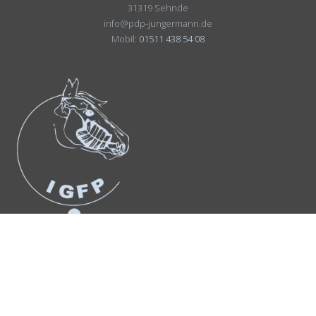
31319 Sehnde
info@pdp-jungermann.de
Mobil:
01511 438 54 08
Suchergebnis
für:
Anmelden