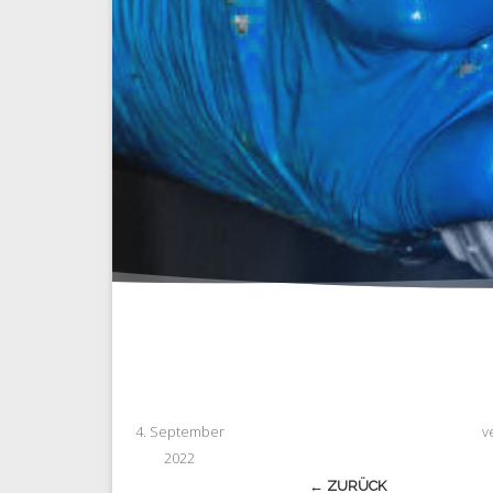
4. September
v
2022
← ZURÜCK