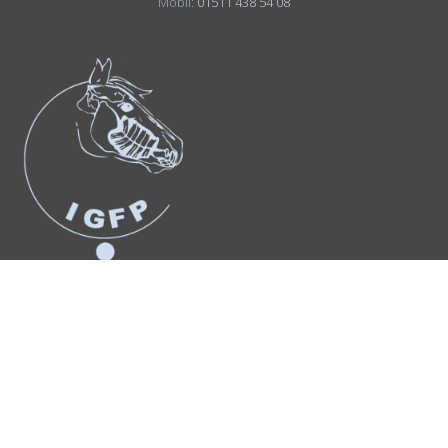
Mobil:
01511 438 54 08
Suchergebnis
für:
Anmelden